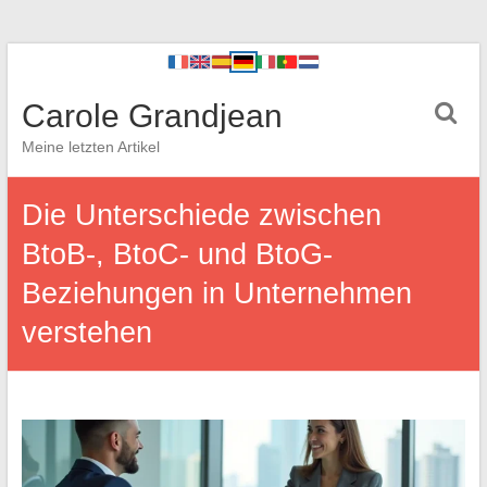
Carole Grandjean
Meine letzten Artikel
Die Unterschiede zwischen
BtoB-, BtoC- und BtoG-
Beziehungen in Unternehmen
verstehen