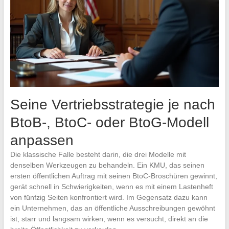
Seine Vertriebsstrategie je nach
BtoB-, BtoC- oder BtoG-Modell
anpassen
Die klassische Falle besteht darin, die drei Modelle mit
denselben Werkzeugen zu behandeln. Ein KMU, das seinen
ersten öffentlichen Auftrag mit seinen BtoC-Broschüren gewinnt,
gerät schnell in Schwierigkeiten, wenn es mit einem Lastenheft
von fünfzig Seiten konfrontiert wird. Im Gegensatz dazu kann
ein Unternehmen, das an öffentliche Ausschreibungen gewöhnt
ist, starr und langsam wirken, wenn es versucht, direkt an die