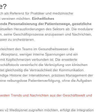
e?
ich als Referenz für Praktiker und medizinische
it vereinen möchten.
Einheitliches
de Personalisierung der Patientenwege, gesetzliche
e aktuellen Herausforderungen des Sektors ab. Die modulare
nn, seine Geschäftsprozesse anzupassen und Nachrichten,
sen zu orchestrieren.
erleichtert den Teams im Gesundheitswesen die
 Akzeptanz, weniger interne Spannungen und ein
mit Kopfschmerzen verbunden ist. Die erweiterte
schäftstools vereinfacht die Verknüpfung von klinischen
et gleichzeitig die Vertraulichkeit der Kommunikation.
ndige Historie der Interaktionen, präzises Management der
ür eine reibungslose Patientenverfolgung, ohne die Aufgaben
uesten Trends und Nachrichten aus der Geschäftswelt und
lex v2 Medisysnet zugreifen möchten, erfolgt die Integration