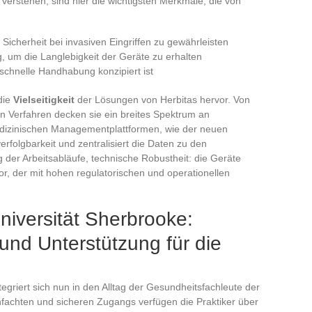
verstehen, sind hier die wichtigsten Merkmale, die von
 Sicherheit bei invasiven Eingriffen zu gewährleisten
, um die Langlebigkeit der Geräte zu erhalten
 schnelle Handhabung konzipiert ist
die
Vielseitigkeit
der Lösungen von Herbitas hervor. Von
en Verfahren decken sie ein breites Spektrum an
medizinischen Managementplattformen, wie der neuen
erfolgbarkeit und zentralisiert die Daten zu den
 der Arbeitsabläufe, technische Robustheit: die Geräte
tor, der mit hohen regulatorischen und operationellen
niversität Sherbrooke:
nd Unterstützung für die
tegriert sich nun in den Alltag der Gesundheitsfachleute der
nfachten und sicheren Zugangs verfügen die Praktiker über