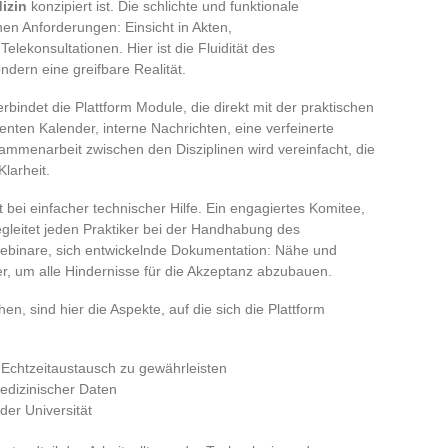
izin
konzipiert ist. Die schlichte und funktionale
hen Anforderungen: Einsicht in Akten,
ekonsultationen. Hier ist die Fluidität des
dern eine greifbare Realität.
rbindet die Plattform Module, die direkt mit der praktischen
igenten Kalender, interne Nachrichten, eine verfeinerte
mmenarbeit zwischen den Disziplinen wird vereinfacht, die
larheit.
bei einfacher technischer Hilfe. Ein engagiertes Komitee,
gleitet jeden Praktiker bei der Handhabung des
ebinare, sich entwickelnde Dokumentation: Nähe und
er, um alle Hindernisse für die Akzeptanz abzubauen.
n, sind hier die Aspekte, auf die sich die Plattform
 Echtzeitaustausch zu gewährleisten
medizinischer Daten
der Universität