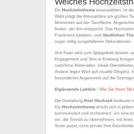
Welches Hochzeitsth
Ein
Hochzeitsthema
auszuwählen, ist de
Wahl prägt die Atmosphäre am großen Tag
Momenten auf der Tanzfläche. Angesichts 
finden, der ihm entspricht. Das Hochzeit
Frankreich beleben: vom
ländlichen Th
sogar völlig ausgefallenen Dekorationen.
Ihre Feier wird zum Spiegelbild dessen, 
Engagement und Sinn in Einklang bringen
natürliche Materialien, lokale Dienstleist
Andere legen Wert auf visuelle Eleganz, 
besonderem Augenmerk auf die Szenogra
Ergänzende Lektüre :
Wie Sie Ihren Sti
Die Gestaltung
Ihrer Hochzeit
bedeutet v
Ein
Hochzeitsthema
drückt sich in jedem
kommuniziert und orchestriert, um eine k
ein, die Trends zu übernehmen, mit ihren 
Ihnen passt, ohne jemals Ihre Geschichte