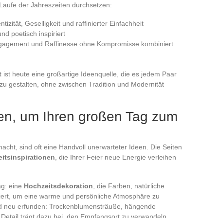
m Laufe der Jahreszeiten durchsetzen:
zität, Geselligkeit und raffinierter Einfachheit
d poetisch inspiriert
ngagement und Raffinesse ohne Kompromisse kombiniert
t
ist heute eine großartige Ideenquelle, die es jedem Paar
 zu gestalten, ohne zwischen Tradition und Modernität
onen, um Ihren großen Tag zum
cht, sind oft eine Handvoll unerwarteter Ideen. Die Seiten
itsinspirationen
, die Ihrer Feier neue Energie verleihen
ag: eine
Hochzeitsdekoration
, die Farben, natürliche
niert, um eine warme und persönliche Atmosphäre zu
wird neu erfunden: Trockenblumensträuße, hängende
s Detail trägt dazu bei, den Empfangsort zu verwandeln.