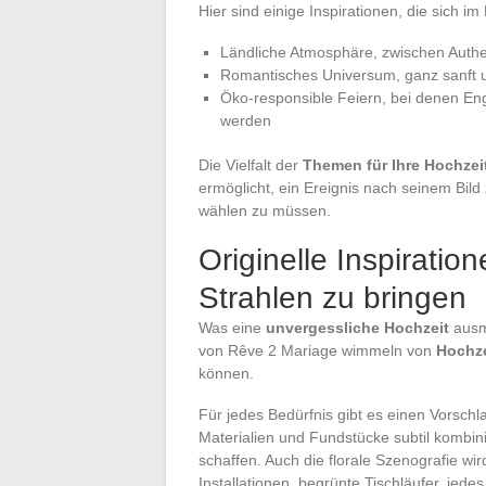
Hier sind einige Inspirationen, die sich i
Ländliche Atmosphäre, zwischen Authenti
Romantisches Universum, ganz sanft un
Öko-responsible Feiern, bei denen E
werden
Die Vielfalt der
Themen für Ihre Hochzei
ermöglicht, ein Ereignis nach seinem Bild
wählen zu müssen.
Originelle Inspirati
Strahlen zu bringen
Was eine
unvergessliche Hochzeit
ausma
von Rêve 2 Mariage wimmeln von
Hochze
können.
Für jedes Bedürfnis gibt es einen Vorschl
Materialien und Fundstücke subtil kombi
schaffen. Auch die florale Szenografie 
Installationen, begrünte Tischläufer, jede