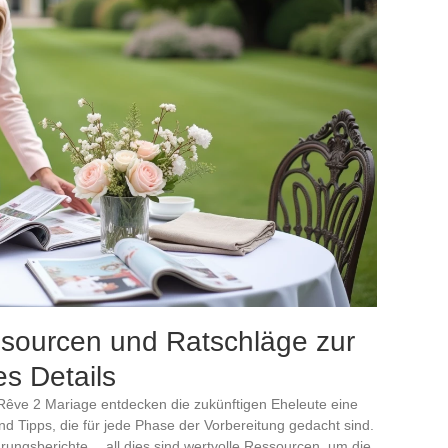
sourcen und Ratschläge zur
es Details
êve 2 Mariage entdecken die zukünftigen Eheleute eine
d Tipps, die für jede Phase der Vorbereitung gedacht sind.
hrungsberichte… all dies sind wertvolle Ressourcen, um die