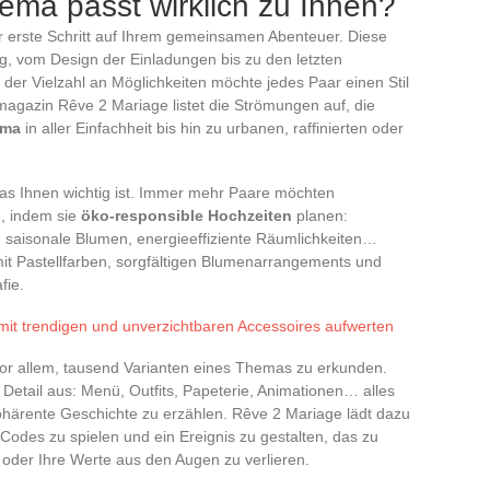
ema passt wirklich zu Ihnen?
r erste Schritt auf Ihrem gemeinsamen Abenteuer. Diese
, vom Design der Einladungen bis zu den letzten
der Vielzahl an Möglichkeiten möchte jedes Paar einen Stil
smagazin Rêve 2 Mariage listet die Strömungen auf, die
ema
in aller Einfachheit bis hin zu urbanen, raffinierten oder
was Ihnen wichtig ist. Immer mehr Paare möchten
, indem sie
öko-responsible Hochzeiten
planen:
er, saisonale Blumen, energieeffiziente Räumlichkeiten…
mit Pastellfarben, sorgfältigen Blumenarrangements und
fie.
l mit trendigen und unverzichtbaren Accessoires aufwerten
or allem, tausend Varianten eines Themas zu erkunden.
 Detail aus: Menü, Outfits, Papeterie, Animationen… alles
ohärente Geschichte zu erzählen. Rêve 2 Mariage lädt dazu
Codes zu spielen und ein Ereignis zu gestalten, das zu
 oder Ihre Werte aus den Augen zu verlieren.