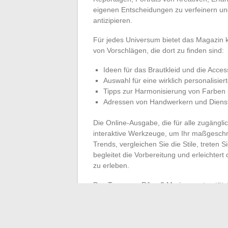
eigenen Entscheidungen zu verfeinern u
antizipieren.
Für jedes Universum bietet das Magazin k
von Vorschlägen, die dort zu finden sind:
Ideen für das Brautkleid und die Acces
Auswahl für eine wirklich personalisier
Tipps zur Harmonisierung von Farben 
Adressen von Handwerkern und Dienstl
Die Online-Ausgabe, die für alle zugänglic
interaktive Werkzeuge, um Ihr maßgeschnei
Trends, vergleichen Sie die Stile, treten 
begleitet die Vorbereitung und erleichte
zu erleben.
Das Team von Rêve 2 Mariage unterstützt
zwischen Ästhetik, Budget und Identität. 
nährt die Überlegungen, ermutigt dazu, 
gestalten
.