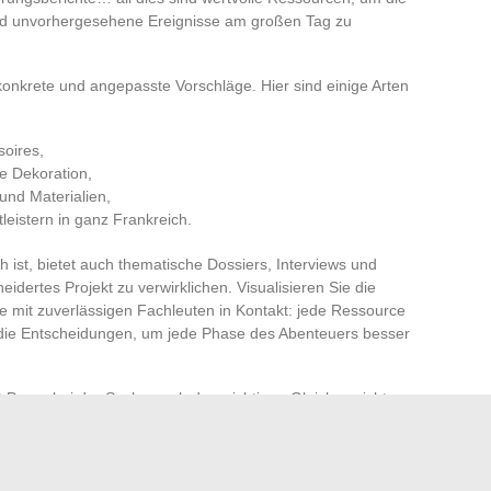
nd unvorhergesehene Ereignisse am großen Tag zu
onkrete und angepasste Vorschläge. Hier sind einige Arten
soires,
te Dekoration,
und Materialien,
eistern in ganz Frankreich.
h ist, bietet auch thematische Dossiers, Interviews und
dertes Projekt zu verwirklichen. Visualisieren Sie die
Sie mit zuverlässigen Fachleuten in Kontakt: jede Ressource
rt die Entscheidungen, um jede Phase des Abenteuers besser
 Paare bei der Suche nach dem richtigen Gleichgewicht
Jeder Rat, jedes Porträt eines Handwerkers oder Vorschlag
zu wagen und
Ihre Hochzeit mit Einzigartigkeit zu