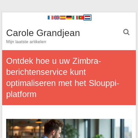
Carole Grandjean
Mijn laatste artikelen
Ontdek hoe u uw Zimbra-
berichtenservice kunt
optimaliseren met het Slouppi-
platform