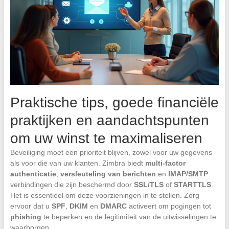
Praktische tips, goede financiële
praktijken en aandachtspunten
om uw winst te maximaliseren
Beveiliging moet een prioriteit blijven, zowel voor uw gegevens
als voor die van uw klanten. Zimbra biedt
multi-factor
authenticatie
,
versleuteling van berichten
en
IMAP/SMTP
verbindingen die zijn beschermd door
SSL/TLS
of
STARTTLS
.
Het is essentieel om deze voorzieningen in te stellen. Zorg
ervoor dat u
SPF
,
DKIM
en
DMARC
activeert om pogingen tot
phishing
te beperken en de legitimiteit van de uitwisselingen te
waarborgen.