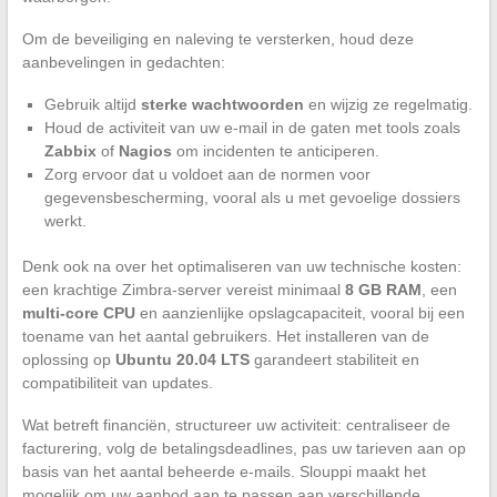
Om de beveiliging en naleving te versterken, houd deze
aanbevelingen in gedachten:
Gebruik altijd
sterke wachtwoorden
en wijzig ze regelmatig.
Houd de activiteit van uw e-mail in de gaten met tools zoals
Zabbix
of
Nagios
om incidenten te anticiperen.
Zorg ervoor dat u voldoet aan de normen voor
gegevensbescherming, vooral als u met gevoelige dossiers
werkt.
Denk ook na over het optimaliseren van uw technische kosten:
een krachtige Zimbra-server vereist minimaal
8 GB RAM
, een
multi-core CPU
en aanzienlijke opslagcapaciteit, vooral bij een
toename van het aantal gebruikers. Het installeren van de
oplossing op
Ubuntu 20.04 LTS
garandeert stabiliteit en
compatibiliteit van updates.
Wat betreft financiën, structureer uw activiteit: centraliseer de
facturering, volg de betalingsdeadlines, pas uw tarieven aan op
basis van het aantal beheerde e-mails. Slouppi maakt het
mogelijk om uw aanbod aan te passen aan verschillende