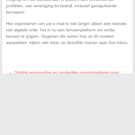
profielen, van vereniging tot bedrijf, inclusief gereguleerde
beroepen.
Het organiseren van uw e-mail is niet langer alleen een kwestie
van digitale orde: het is nu een lanceerplatform om echte
kansen te grijpen. Degenen die weten hoe ze dit moeten
aanpakken, kijken niet meer op dezelfde manier naar hun inbox.
←
Ontdek eenvoudige en smakelijke receptenideeën voor
elke dag
Hoe betrouwbare informatie te verkrijgen over
administratieve procedures in Frankrijk
→
Zoeken