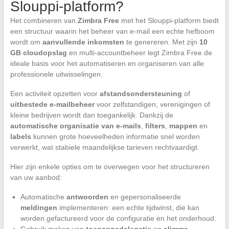
Slouppi-platform?
Het combineren van
Zimbra Free
met het Slouppi-platform biedt
een structuur waarin het beheer van e-mail een echte hefboom
wordt om
aanvullende inkomsten
te genereren. Met zijn
10
GB cloudopslag
en multi-accountbeheer legt Zimbra Free de
ideale basis voor het automatiseren en organiseren van alle
professionele uitwisselingen.
Een activiteit opzetten voor
afstandsondersteuning
of
uitbestede e-mailbeheer
voor zelfstandigen, verenigingen of
kleine bedrijven wordt dan toegankelijk. Dankzij de
automatische organisatie van e-mails
,
filters
,
mappen
en
labels
kunnen grote hoeveelheden informatie snel worden
verwerkt, wat stabiele maandelijkse tarieven rechtvaardigt.
Hier zijn enkele opties om te overwegen voor het structureren
van uw aanbod:
Automatische
antwoorden
en gepersonaliseerde
meldingen
implementeren: een echte tijdwinst, die kan
worden gefactureerd voor de configuratie en het onderhoud.
Gebruik maken van
toegangsdelegatie
en
slimme