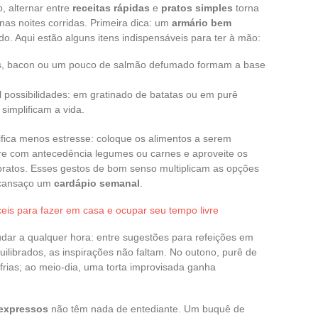
, alternar entre
receitas rápidas
e
pratos simples
torna
as noites corridas. Primeira dica: um
armário bem
o. Aqui estão alguns itens indispensáveis para ter à mão:
os, bacon ou um pouco de salmão defumado formam a base
l possibilidades: em gratinado de batatas ou em purê
simplificam a vida.
fica menos estresse: coloque os alimentos a serem
re com antecedência legumes ou carnes e aproveite os
 pratos. Esses gestos de bom senso multiplicam as opções
cansaço um
cardápio semanal
.
áceis para fazer em casa e ocupar seu tempo livre
udar a qualquer hora: entre sugestões para refeições em
uilibrados, as inspirações não faltam. No outono, purê de
rias; ao meio-dia, uma torta improvisada ganha
 expressos
não têm nada de entediante. Um buquê de