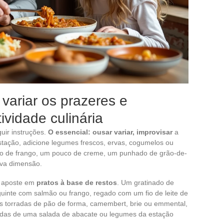
 variar os prazeres e
ividade culinária
guir instruções.
O essencial: ousar variar, improvisar
a
stação, adicione legumes frescos, ervas, cogumelos ou
to de frango, um pouco de creme, um punhado de grão-de-
ova dimensão.
, aposte em
pratos à base de restos
. Um gratinado de
uinte com salmão ou frango, regado com um fio de leite de
As torradas de pão de forma, camembert, brie ou emmental,
das de uma salada de abacate ou legumes da estação