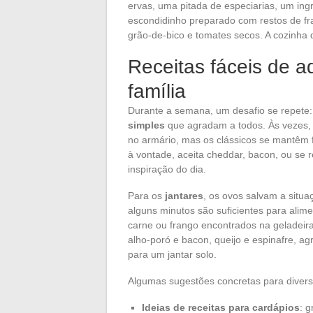
ervas, uma pitada de especiarias, um ing
escondidinho preparado com restos de fr
grão-de-bico e tomates secos. A cozinha 
Receitas fáceis de ad
família
Durante a semana, um desafio se repete
simples
que agradam a todos. Às vezes, 
no armário, mas os clássicos se mantêm
à vontade, aceita cheddar, bacon, ou se 
inspiração do dia.
Para os
jantares
, os ovos salvam a situ
alguns minutos são suficientes para alim
carne ou frango encontrados na geladeira,
alho-poró e bacon, queijo e espinafre,
para um jantar solo.
Algumas sugestões concretas para diversi
Ideias de receitas para cardápios
: g