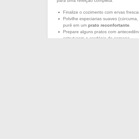
para uma refeição completa.
Finalize o cozimento com ervas fresca
Polvilhe especiarias suaves (cúrcuma
purê em um
prato reconfortante
.
Prepare alguns pratos com antecedênc
estruturam o cardápio da semana.
Ouse desafiar seus hábitos. Um cardápio e
simples, enriquecidas com um toque ines
de coco em uma sopa, ou avelãs torrada
receitas fáceis
e adote o reflexo de mont
resultado: refeições que dão vontade de
aprecia a comida.
←
30 ideias de atividades fáceis para f
Descubra como otim