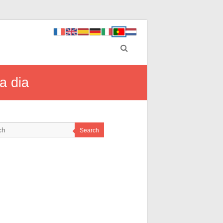
a dia
Search