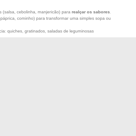
s (salsa, cebolinha, manjericão) para
realçar os sabores
.
, páprica, cominho) para transformar uma simples sopa ou
ia: quiches, gratinados, saladas de leguminosas
quilibrado muitas vezes se constrói a partir de bases
perado: tomates secos em uma omelete, um toque de leite
s sobre legumes assados.
Explore a cada dia novas
ar, degustar, surpreender, sem rotina nem pressão. O
 acender os fogões novamente, e mesas onde realmente se
azer em casa e ocupar seu tempo livre
izar sua mensageria Zimbra com a plataforma Slouppi
→