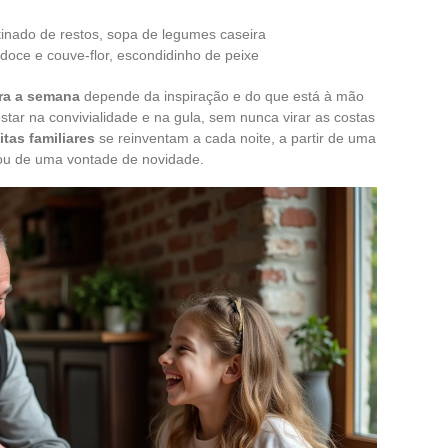
atinado de restos, sopa de legumes caseira
-doce e couve-flor, escondidinho de peixe
ra a semana
depende da inspiração e do que está à mão
star na convivialidade e na gula, sem nunca virar as costas
itas familiares
se reinventam a cada noite, a partir de uma
 ou de uma vontade de novidade.