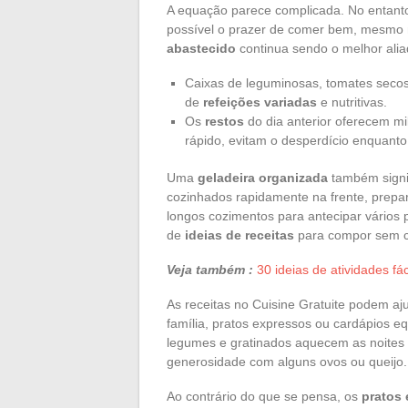
A equação parece complicada. No entanto
possível o prazer de comer bem, mesmo n
abastecido
continua sendo o melhor aliad
Caixas de leguminosas, tomates sec
de
refeições variadas
e nutritivas.
Os
restos
do dia anterior oferecem mi
rápido, evitam o desperdício enquanto 
Uma
geladeira organizada
também signi
cozinhados rapidamente na frente, prepa
longos cozimentos para antecipar vários
de
ideias de receitas
para compor sem 
Veja também :
30 ideias de atividades f
As receitas no Cuisine Gratuite podem aj
família, pratos expressos ou cardápios eq
legumes e gratinados aquecem as noites f
generosidade com alguns ovos ou queijo.
Ao contrário do que se pensa, os
pratos