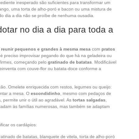
rediente inesperado são suficientes para transformar um
ango, uma torta de alho-poró e bacon ou uma mistura de
do dia a dia não se proíbe de nenhuma ousadia.
otar no dia a dia para toda a
:
reunir pequenos e grandes à mesma mesa
com
pratos
é preciso improvisar pegando do que há na geladeira ou
 firmes, começando pelo
gratinado de batatas
. Modificável
reinventa com couve-flor ou batata-doce conforme a
ação. Omelete enriquecida com restos, legumes ou queijo:
entar a mesa. O
escondidinho
, mesmo com pedaços de
 permite unir o útil ao agradável. As
tortas salgadas
,
 agradam às famílias numerosas, mas também se adaptam
ficar os cardápios:
ratinado de batatas, blanquete de vitela, torta de alho-poró