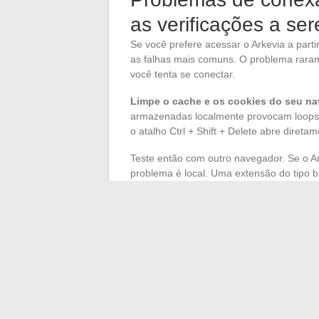
as verificações a ser
Se você prefere acessar o Arkevia a part
as falhas mais comuns. O problema rara
você tenta se conectar.
Limpe o cache e os cookies do seu na
armazenadas localmente provocam loops
o atalho Ctrl + Shift + Delete abre direta
Teste então com outro navegador. Se o A
problema é local. Uma extensão do tipo b
navegador pode interceptar as requisiçõ
erro explícita.
Rede da empresa e fil
Em um posto de trabalho profissional, a r
Alguns firewalls corporativos bloquei
funcionário seja informado. Se a conexão
sua casa, relate o problema ao seu depar
(myarkevia.com).