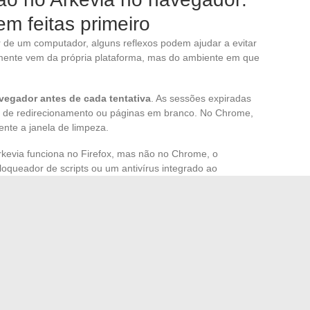
em feitas primeiro
ir de um computador, alguns reflexos podem ajudar a evitar
mente vem da própria plataforma, mas do ambiente em que
vegador antes de cada tentativa
. As sessões expiradas
 de redirecionamento ou páginas em branco. No Chrome,
mente a janela de limpeza.
rkevia funciona no Firefox, mas não no Chrome, o
loqueador de scripts ou um antivírus integrado ao
es ao servidor do Arkevia sem exibir uma mensagem de
tragem
ede da empresa frequentemente aplica um filtro de sites.
am os domínios relacionados ao Arkevia
sem que o
 falhar sistematicamente no escritório, mas funcionar em
tamento de TI, especificando o domínio exato