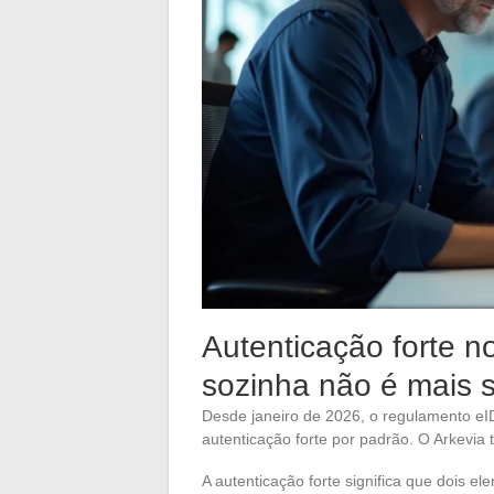
Autenticação forte n
sozinha não é mais s
Desde janeiro de 2026, o regulamento eI
autenticação forte por padrão. O Arkevia
A autenticação forte significa que dois e