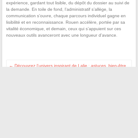
expérience, gardant tout lisible, du dépôt du dossier au suivi de
la demande. En toile de fond, l’administratif s’allège, la
communication s’ouvre, chaque parcours individuel gagne en
lisibilité et en reconnaissance. Rouen accélère, portée par sa
vitalité économique, et demain, ceux qui s’appuient sur ces
nouveaux outils avanceront avec une longueur d’avance.
←
Découvrez l’univers inspirant de Lalie : astuces, bien-être
et vie quotidienne
Les dernières tendances du marketing digital pour dynamiser
votre présence en ligne
→
Recherche