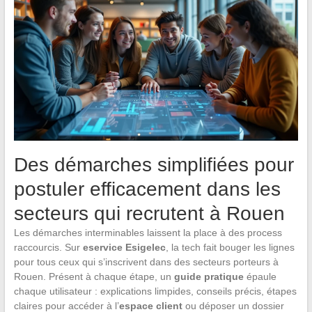
Des démarches simplifiées pour
postuler efficacement dans les
secteurs qui recrutent à Rouen
Les démarches interminables laissent la place à des process
raccourcis. Sur
eservice Esigelec
, la tech fait bouger les lignes
pour tous ceux qui s’inscrivent dans des secteurs porteurs à
Rouen. Présent à chaque étape, un
guide pratique
épaule
chaque utilisateur : explications limpides, conseils précis, étapes
claires pour accéder à l’
espace client
ou déposer un dossier