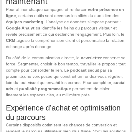
maintenant
Pour affiner chaque campagne et renforcer
votre présence en
ligne
, certains outils sont devenus les alliés du quotidien des
équipes marketing
. L’analyse de données s’impose partout :
Google Analytics
identifie les freins du parcours visiteur et
révèle précisément ce qui déclenche l’engagement. Plus loin, le
CRM
aiguise la compréhension client et personnalise la relation,
échange après échange.
Du côté de la communication directe, la
newsletter
conserve sa
force. Segmenter, choisir le bon tempo, travailler le propos : tout
compte pour consolider le lien. Le
podcast
séduit par sa
proximité,une voix posée qui construit un rendez-vous régulier,
loin du tout-visuel qui envahit les écrans. Pour compléter,
social
ads
et
publicité programmatique
permettent de cibler
finement les espaces clés, au millimètre près.
Expérience d’achat et optimisation
du parcours
Certains dispositifs optimisent les chances de conversion et
rendent le parcours utilisateur bien plus fluide. Voici les solutions