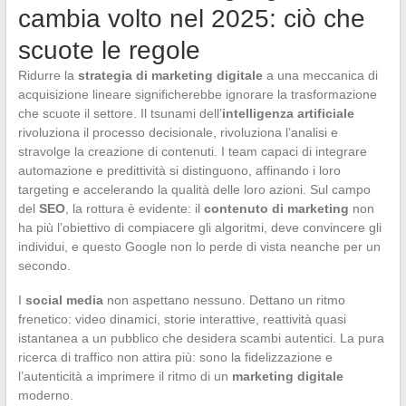
cambia volto nel 2025: ciò che
scuote le regole
Ridurre la
strategia di marketing digitale
a una meccanica di
acquisizione lineare significherebbe ignorare la trasformazione
che scuote il settore. Il tsunami dell’
intelligenza artificiale
rivoluziona il processo decisionale, rivoluziona l’analisi e
stravolge la creazione di contenuti. I team capaci di integrare
automazione e predittività si distinguono, affinando i loro
targeting e accelerando la qualità delle loro azioni. Sul campo
del
SEO
, la rottura è evidente: il
contenuto di marketing
non
ha più l’obiettivo di compiacere gli algoritmi, deve convincere gli
individui, e questo Google non lo perde di vista neanche per un
secondo.
I
social media
non aspettano nessuno. Dettano un ritmo
frenetico: video dinamici, storie interattive, reattività quasi
istantanea a un pubblico che desidera scambi autentici. La pura
ricerca di traffico non attira più: sono la fidelizzazione e
l’autenticità a imprimere il ritmo di un
marketing digitale
moderno.