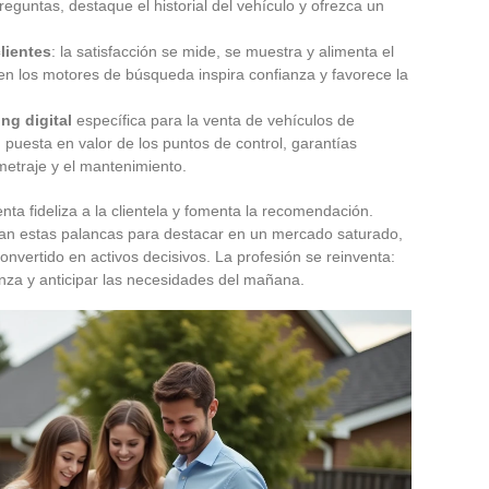
reguntas, destaque el historial del vehículo y ofrezca un
lientes
: la satisfacción se mide, se muestra y alimenta el
 en los motores de búsqueda inspira confianza y favorece la
ng digital
específica para la venta de vehículos de
puesta en valor de los puntos de control, garantías
ometraje y el mantenimiento.
ta fideliza a la clientela y fomenta la recomendación.
n estas palancas para destacar en un mercado saturado,
convertido en activos decisivos. La profesión se reinventa:
anza y anticipar las necesidades del mañana.