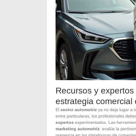
Recursos y expertos 
estrategia comercial
El
sector automotriz
ya no deja lugar a 
entre particulares, los profesionales de
expertos
experimentados. Las herramient
marketing automotriz
: evalúe la pertine
presencia en las plataformas de comentari