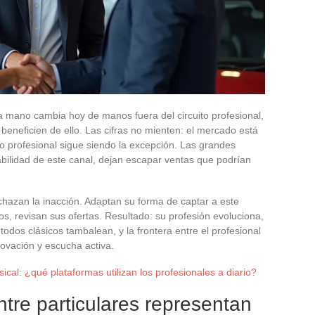
 mano cambia hoy de manos fuera del circuito profesional,
 beneficien de ello. Las cifras no mienten: el mercado está
 profesional sigue siendo la excepción. Las grandes
abilidad de este canal, dejan escapar ventas que podrían
chazan la inacción. Adaptan su forma de captar a este
ios, revisan sus ofertas. Resultado: su profesión evoluciona,
todos clásicos tambalean, y la frontera entre el profesional
nnovación y escucha activa.
cal: ¿qué plataformas utilizan los profesionales a diario?
ntre particulares representan