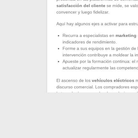
satisfacción del cliente
se mide, se valo
convencer y luego fidelizar.
Aquí hay algunos ejes a activar para estr
Recurra a especialistas en
marketing 
indicadores de rendimiento.
Forme a sus equipos en la gestión de 
intervención contribuye a moldear la 
Apueste por la formación continua: el
actualizar regularmente las competenc
El ascenso de los
vehículos eléctricos
m
discurso comercial. Los compradores espe
la tecnología como sobre las soluciones d
inspirarse en las prácticas que marcan la
servicio
en el centro de su estrategia. Es
traza el camino hacia un crecimiento sólid
En un momento en que cada transacción en
innovador, se escribe una nueva página pa
competencia y la escucha vuelven a ser l