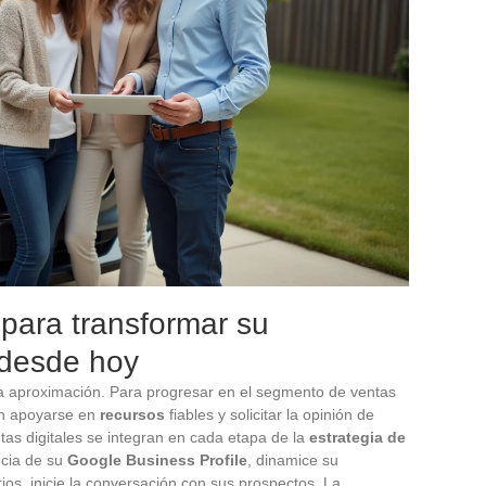
para transformar su
 desde hoy
la aproximación. Para progresar en el segmento de ventas
ben apoyarse en
recursos
fiables y solicitar la opinión de
as digitales se integran en cada etapa de la
estrategia de
ncia de su
Google Business Profile
, dinamice su
os, inicie la conversación con sus prospectos. La