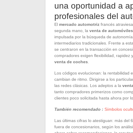
una oportunidad a ap
profesionales del au
El
mercado automotriz
francés atraviesa
segunda mano, la
venta de automóviles 
impulsada por la búsqueda de autonomía, l
intermediarios tradicionales. Frente a es
se centraron en la transacción en concesi
compradores exigen flexibilidad, rapide
venta de coches
.
Los códigos evolucionan: la rentabilidad
cambian de ritmo. Dirigirse a los particul
las redes clásicas. Los adeptos a la
vent
tanto compradores primerizos como comp
clientes poco solicitada hasta ahora por l
También recomendado :
Símbolos ocult
Las últimas cifras lo atestiguan: más de
fuera de concesionarios, según los anális
ahora sobre recomendaciones, la reputaci