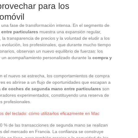
rovechar para los
tomóvil
 una fase de transformación intensa. En el segmento de
entre particulares
muestra una expansión regular,
a transparencia de precios y la voluntad de eludir a los
ta evolución, los profesionales, que durante mucho tiempo
onarios, observan un nuevo equilibrio de fuerzas: los
z y un acompañamiento personalizado durante la
compra y
 en el nuevo se estrecha, los comportamientos de compra
ares es abrirse a un flujo de oportunidades que escapan a
a de coches de segunda mano entre particulares
son
radores experimentados, constituyendo una reserva de
os profesionales.
os del teclado: cómo utilizarlos eficazmente en Mac
l 60 % de las transacciones de segunda mano se realizan
is del mercado en Francia. La confianza se construye
ón en línea, pero también gracias a la seguridad de los