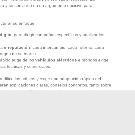
ra y se convierte en un argumento decisivo para
ucturar su enfoque:
digital
para dirigir campañas específicas y analizar los
la
e-reputación
: cada intercambio, cada retorno, cada
imagen de su marca.
 rápido auge de los
vehículos eléctricos
e híbridos exige
ias técnicas y comerciales.
odifica los hábitos y exige una adaptación rápida del
ran explicaciones claras, consejos concretos, tanto sobre
e financiación. Al adoptar un enfoque personalizado y al
 diferencia, los profesionales pueden colocar la
calidad del
 esta exigencia, asociada a herramientas efectivas, la que
o y sostenible.
tre particulares puede inclinarse a favor del profesional
ra el comercio automotriz: aquella donde la confianza, la
os motores de la venta.