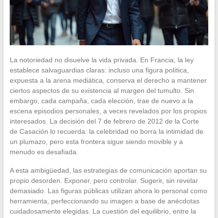
La notoriedad no disuelve la vida privada. En Francia, la ley
establece salvaguardias claras: incluso una figura política,
expuesta a la arena mediática, conserva el derecho a mantener
ciertos aspectos de su existencia al margen del tumulto. Sin
embargo, cada campaña, cada elección, trae de nuevo a la
escena episodios personales, a veces revelados por los propios
interesados. La decisión del 7 de febrero de 2012 de la Corte
de Casación lo recuerda: la celebridad no borra la intimidad de
un plumazo, pero esta frontera sigue siendo movible y a
menudo es desafiada.
A esta ambigüedad, las estrategias de comunicación aportan su
propio desorden. Exponer, pero controlar. Sugerir, sin revelar
demasiado. Las figuras públicas utilizan ahora lo personal como
herramienta, perfeccionando su imagen a base de anécdotas
cuidadosamente elegidas. La cuestión del equilibrio, entre la