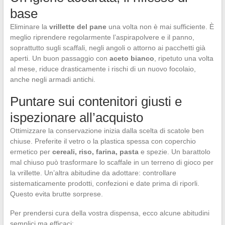
base
Eliminare la
vrillette del pane
una volta non è mai sufficiente. È
meglio riprendere regolarmente l’aspirapolvere e il panno,
soprattutto sugli scaffali, negli angoli o attorno ai pacchetti già
aperti. Un buon passaggio con
aceto bianco
, ripetuto una volta
al mese, riduce drasticamente i rischi di un nuovo focolaio,
anche negli armadi antichi.
Puntare sui contenitori giusti e
ispezionare all’acquisto
Ottimizzare la conservazione inizia dalla scelta di scatole ben
chiuse. Preferite il vetro o la plastica spessa con coperchio
ermetico per
cereali, riso, farina, pasta
e spezie. Un barattolo
mal chiuso può trasformare lo scaffale in un terreno di gioco per
la vrillette. Un’altra abitudine da adottare: controllare
sistematicamente prodotti, confezioni e date prima di riporli.
Questo evita brutte sorprese.
Per prendersi cura della vostra dispensa, ecco alcune abitudini
semplici ma efficaci: