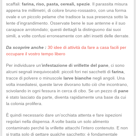
scaffali:
farina, riso, pasta, cereali, spezie
. Il parassita misura
appena tre millimetri, di colore bruno-rossastro, con una forma
ovale e un piccolo pelame che tradisce la sua presenza sotto la
lente d’ingrandimento. Osservate bene le sue antenne e il suo
carapace arrotondato; questi dettagli la distinguono dai suoi
simili, a volte confusi erroneamente con altri insetti delle derrate.
Da scoprire anche :
30 idee di attività da fare a casa facili per
occupare il vostro tempo libero
Per individuare un’
infestazione di vrillette del pane
, ci sono
alcuni segnali inequivocabili: piccoli fori nei sacchetti di
farina
,
tracce di polvere o minuscole
larve bianche
negli angoli. Una
volta insediatesi, queste larve divorano tutto ciò che incontrano,
scivolando in ogni fessura in cerca di cibo. Se un pezzo di
pane
è stato lasciato da parte, diventa rapidamente una base da cui
la colonia prolifera.
È quindi necessario dare un’occhiata attenta e fare ispezioni
regolari nella dispensa. A volte basta un solo alimento
contaminato perché la vrillette attacchi l’intero contenuto. E non
si tratta solo di gettare qualche sacchetto: è fondamentale