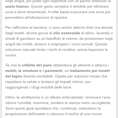
negli angoli, poi pulite ogni superficie con un panno imbevuto di
aceto bianco
. Questo gesto semplice è temibile per eliminare
uova e larve dimenticate. A volte basta trascurare una zona per
permettere all’infestazione di ripartire.
Per rafforzare la barriera, ci sono anche tattiche dolci ma temute
dagli insetti: alcune gocce di
olio essenziale
di alloro, lavanda o
chiodi di garofano su un batuffolo di cotone, da posizionare negli
angoli dei mobili, aiutano a respingere i nuovi arrivati. Questa
soluzione naturale limita i rischi di recidiva, senza inquinare la
cucina.
Se mai la
vrillette del pane
abbandona gli alimenti e attacca i
mobili, le strutture o i pavimenti
, un
trattamento per insetti
del legno
diventa inevitabile. Optate per soluzioni mirate che
rispettano la salute e limitano gli impatti chimici, pur
raggiungendo i rifugi invisibili delle larve.
Infine, la ventilazione è un alleato sottovalutato: rinnovare l’aria,
ridurre l’umidità, insomma, rendere la stanza meno accogliente.
Sono questi gesti quotidiani che, combinati, ostacolano la
progressione dell’insetto e riducono il rischio di una nuova