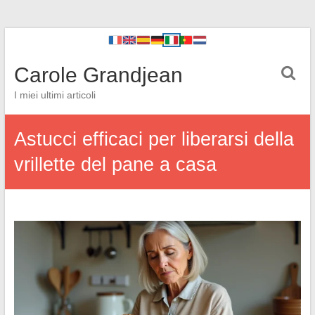
Carole Grandjean
I miei ultimi articoli
Astucci efficaci per liberarsi della
vrillette del pane a casa