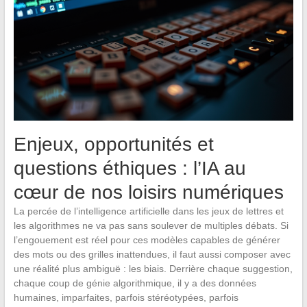
Enjeux, opportunités et
questions éthiques : l’IA au
cœur de nos loisirs numériques
La percée de l’intelligence artificielle dans les jeux de lettres et
les algorithmes ne va pas sans soulever de multiples débats. Si
l’engouement est réel pour ces modèles capables de générer
des mots ou des grilles inattendues, il faut aussi composer avec
une réalité plus ambiguë : les biais. Derrière chaque suggestion,
chaque coup de génie algorithmique, il y a des données
humaines, imparfaites, parfois stéréotypées, parfois