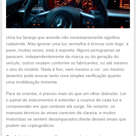
Uma luz laranja que acende não necessariamente significa
catástrofe. Mas ignorar uma luz vermelha é brincar com fogo: a
pane, muitas vezes, está à espreita. Alguns pictogramas se
parecem, independentemente da marca ou da geração do
veículo; outros mudam conforme os fabricantes, ou até mesmo
o ano do modelo. Nada é fixo, nem mesmo a cor: um mesmo
desenho pode evocar tanto uma simples verificação quanto
uma imobilização iminente.
Para se orientar, é preciso mais do que um olhar distraído. Ler
o painel de instrumentos é entender a nuance de cada luz e
compreender em que contexto ela surge. No entanto, os
manuais técnicos às vezes carecem de clareza, e muitos
motoristas se sentem desamparados diante desses sinais que
podem ser criptográficos.