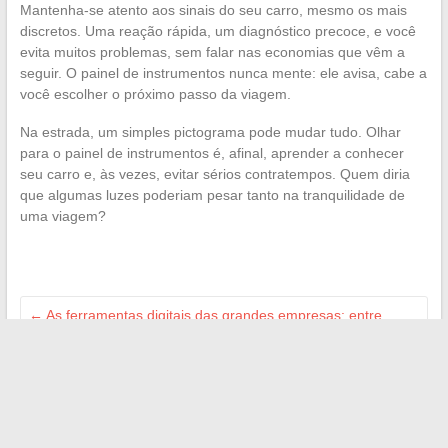
Mantenha-se atento aos sinais do seu carro, mesmo os mais
discretos. Uma reação rápida, um diagnóstico precoce, e você
evita muitos problemas, sem falar nas economias que vêm a
seguir. O painel de instrumentos nunca mente: ele avisa, cabe a
você escolher o próximo passo da viagem.
Na estrada, um simples pictograma pode mudar tudo. Olhar
para o painel de instrumentos é, afinal, aprender a conhecer
seu carro e, às vezes, evitar sérios contratempos. Quem diria
que algumas luzes poderiam pesar tanto na tranquilidade de
uma viagem?
←
As ferramentas digitais das grandes empresas: entre
mobilidade e eficiência
Digitalização das PME: soluções inovadoras para uma
melhor gestão
→