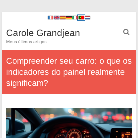
Carole Grandjean
Meus últimos artigos
Compreender seu carro: o que os
indicadores do painel realmente
significam?