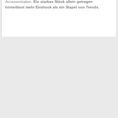
Accessorization.
Ein starkes Stück allein getragen
hinterlässt mehr Eindruck als ein Stapel von Trends.
←
So gestalten Sie Ihren Außenbereich: Ideen und Tipps zur
Gestaltung Ihres Gartens