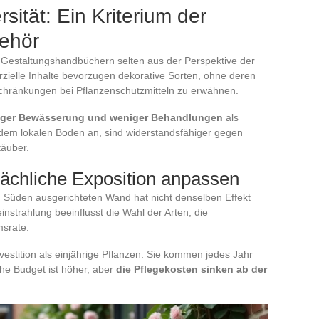
sität: Ein Kriterium der
behör
n Gestaltungshandbüchern selten aus der Perspektive der
rzielle Inhalte bevorzugen dekorative Sorten, ohne deren
chränkungen bei Pflanzenschutzmitteln zu erwähnen.
niger Bewässerung und weniger Behandlungen
als
h dem lokalen Boden an, sind widerstandsfähiger gegen
täuber.
sächliche Exposition anpassen
ch Süden ausgerichteten Wand hat nicht denselben Effekt
instrahlung beeinflusst die Wahl der Arten, die
srate.
nvestition als einjährige Pflanzen: Sie kommen jedes Jahr
he Budget ist höher, aber
die Pflegekosten sinken ab der