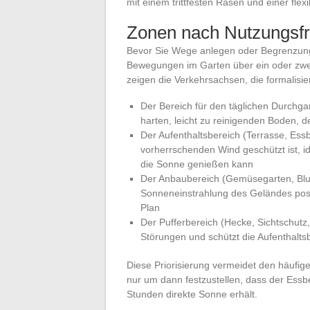
mit einem trittfesten Rasen und einer fl
Zonen nach Nutzungsfr
Bevor Sie Wege anlegen oder Begrenzungen
Bewegungen im Garten über ein oder zwei
zeigen die Verkehrsachsen, die formalisier
Der Bereich für den täglichen Durchg
harten, leicht zu reinigenden Boden, d
Der Aufenthaltsbereich (Terrasse, Ess
vorherrschenden Wind geschützt ist, i
die Sonne genießen kann
Der Anbaubereich (Gemüsegarten, Blume
Sonneneinstrahlung des Geländes posi
Plan
Der Pufferbereich (Hecke, Sichtschutz,
Störungen und schützt die Aufenthalts
Diese Priorisierung vermeidet den häufige
nur um dann festzustellen, dass der Ess
Stunden direkte Sonne erhält.