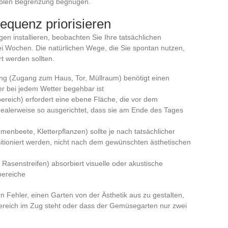
exiblen Begrenzung begnügen.
equenz priorisieren
 installieren, beobachten Sie Ihre tatsächlichen
 Wochen. Die natürlichen Wege, die Sie spontan nutzen,
t werden sollten.
ang (Zugang zum Haus, Tor, Müllraum) benötigt einen
er bei jedem Wetter begehbar ist
bereich) erfordert eine ebene Fläche, die vor dem
dealerweise so ausgerichtet, dass sie am Ende des Tages
nbeete, Kletterpflanzen) sollte je nach tatsächlicher
tioniert werden, nicht nach dem gewünschten ästhetischen
 Rasenstreifen) absorbiert visuelle oder akustische
bereiche
n Fehler, einen Garten von der Ästhetik aus zu gestalten,
bereich im Zug steht oder dass der Gemüsegarten nur zwei