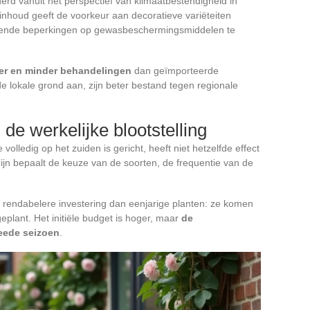
rd vanuit het perspectief van klimaatbestendigheid in
inhoud geeft de voorkeur aan decoratieve variëteiten
emende beperkingen op gewasbeschermingsmiddelen te
er en minder behandelingen
dan geïmporteerde
e lokale grond aan, zijn beter bestand tegen regionale
e werkelijke blootstelling
olledig op het zuiden is gericht, heeft niet hetzelfde effect
chijn bepaalt de keuze van de soorten, de frequentie van de
n rendabelere investering dan eenjarige planten: ze komen
eplant. Het initiële budget is hoger, maar
de
eede seizoen
.