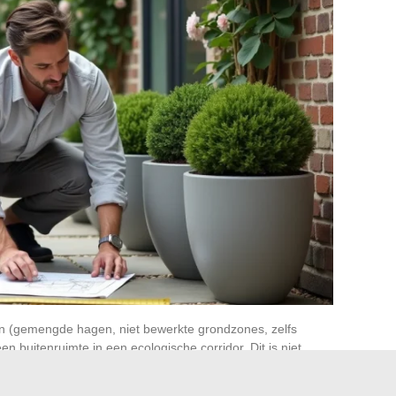
en (gemengde hagen, niet bewerkte grondzones, zelfs
 buitenruimte in een ecologische corridor. Dit is niet
rlijke vijanden (lieveheersbeestjes, zweefvliegen, egels)
n plagen.