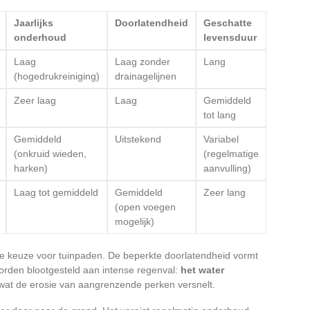
Jaarlijks
Doorlatendheid
Geschatte
onderhoud
levensduur
Laag
Laag zonder
Lang
(hogedrukreiniging)
drainagelijnen
Zeer laag
Laag
Gemiddeld
tot lang
Gemiddeld
Uitstekend
Variabel
(onkruid wieden,
(regelmatige
harken)
aanvulling)
Laag tot gemiddeld
Gemiddeld
Zeer lang
(open voegen
mogelijk)
de keuze voor tuinpaden. De beperkte doorlatendheid vormt
orden blootgesteld aan intense regenval:
het water
 wat de erosie van aangrenzende perken versnelt.