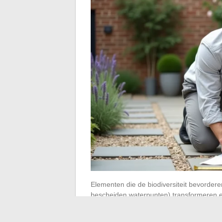
Elementen die de biodiversiteit bevorder
bescheiden waterpunten) transformeren een
alleen een milieuvraag: een tuin die natuu
verwelkomt, vereist minder ingrepen tege