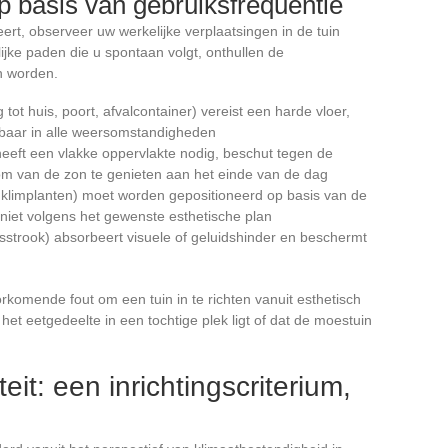
p basis van gebruiksfrequentie
ert, observeer uw werkelijke verplaatsingen in de tuin
jke paden die u spontaan volgt, onthullen de
n worden.
ot huis, poort, afvalcontainer) vereist een harde vloer,
baar in alle weersomstandigheden
 heeft een vlakke oppervlakte nodig, beschut tegen de
 om van de zon te genieten aan het einde van de dag
 klimplanten) moet worden gepositioneerd op basis van de
, niet volgens het gewenste esthetische plan
sstrook) absorbeert visuele of geluidshinder en beschermt
komende fout om een tuin in te richten vanuit esthetisch
et eetgedeelte in een tochtige plek ligt of dat de moestuin
eit: een inrichtingscriterium,