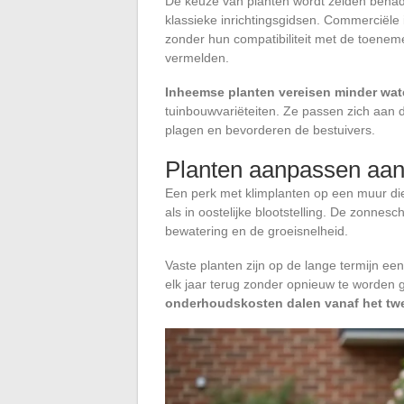
De keuze van planten wordt zelden benade
klassieke inrichtingsgidsen. Commerciële 
zonder hun compatibiliteit met de toen
vermelden.
Inheemse planten vereisen minder wat
tuinbouwvariëteiten. Ze passen zich aan d
plagen en bevorderen de bestuivers.
Planten aanpassen aan d
Een perk met klimplanten op een muur die v
als in oostelijke blootstelling. De zonnes
bewatering en de groeisnelheid.
Vaste planten zijn op de lange termijn ee
elk jaar terug zonder opnieuw te worden g
onderhoudskosten dalen vanaf het tw