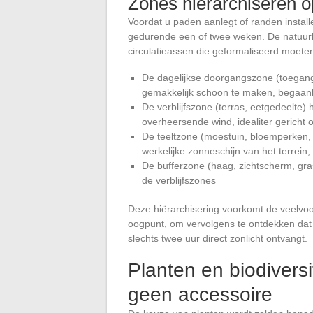
Zones hiërarchiseren o
Voordat u paden aanlegt of randen installe
gedurende een of twee weken. De natuurli
circulatieassen die geformaliseerd moete
De dagelijkse doorgangszone (toegang t
gemakkelijk schoon te maken, begaan
De verblijfszone (terras, eetgedeelte)
overheersende wind, idealiter gericht
De teeltzone (moestuin, bloemperken,
werkelijke zonneschijn van het terrein
De bufferzone (haag, zichtscherm, gra
de verblijfszones
Deze hiërarchisering voorkomt de veelvoor
oogpunt, om vervolgens te ontdekken dat h
slechts twee uur direct zonlicht ontvangt.
Planten en biodiversit
geen accessoire