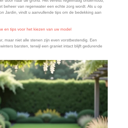
ter door naar de grond. Het vereist regelmatig onderhoud,
het beheer van regenwater een echte zorg wordt. Als u op
on Jardin, vindt u aanvullende tips om de bedekking aan
se en tips voor het kiezen van uw model
r, maar niet alle stenen zijn even vorstbestendig. Een
nters barsten, terwijl een graniet intact blijft gedurende