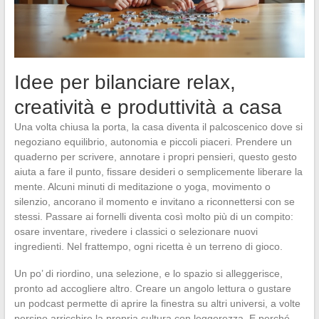
Idee per bilanciare relax,
creatività e produttività a casa
Una volta chiusa la porta, la casa diventa il palcoscenico dove si
negoziano equilibrio, autonomia e piccoli piaceri. Prendere un
quaderno per scrivere, annotare i propri pensieri, questo gesto
aiuta a fare il punto, fissare desideri o semplicemente liberare la
mente. Alcuni minuti di meditazione o yoga, movimento o
silenzio, ancorano il momento e invitano a riconnettersi con se
stessi. Passare ai fornelli diventa così molto più di un compito:
osare inventare, rivedere i classici o selezionare nuovi
ingredienti. Nel frattempo, ogni ricetta è un terreno di gioco.
Un po’ di riordino, una selezione, e lo spazio si alleggerisce,
pronto ad accogliere altro. Creare un angolo lettura o gustare
un podcast permette di aprire la finestra su altri universi, a volte
persino arricchire la propria cultura con leggerezza. E perché