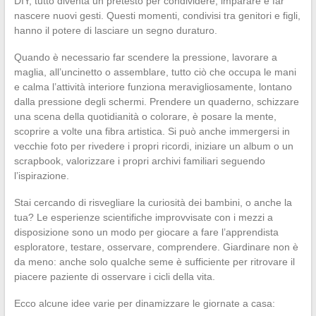
DIY, tutto diventa un pretesto per condividere, imparare e far
nascere nuovi gesti. Questi momenti, condivisi tra genitori e figli,
hanno il potere di lasciare un segno duraturo.
Quando è necessario far scendere la pressione, lavorare a
maglia, all’uncinetto o assemblare, tutto ciò che occupa le mani
e calma l’attività interiore funziona meravigliosamente, lontano
dalla pressione degli schermi. Prendere un quaderno, schizzare
una scena della quotidianità o colorare, è posare la mente,
scoprire a volte una fibra artistica. Si può anche immergersi in
vecchie foto per rivedere i propri ricordi, iniziare un album o un
scrapbook, valorizzare i propri archivi familiari seguendo
l’ispirazione.
Stai cercando di risvegliare la curiosità dei bambini, o anche la
tua? Le esperienze scientifiche improvvisate con i mezzi a
disposizione sono un modo per giocare a fare l’apprendista
esploratore, testare, osservare, comprendere. Giardinare non è
da meno: anche solo qualche seme è sufficiente per ritrovare il
piacere paziente di osservare i cicli della vita.
Ecco alcune idee varie per dinamizzare le giornate a casa: