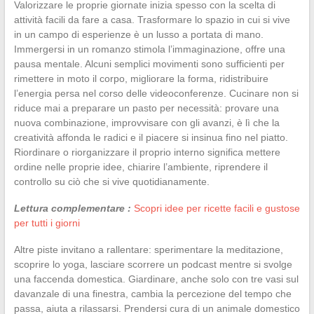
Valorizzare le proprie giornate inizia spesso con la scelta di
attività facili da fare a casa. Trasformare lo spazio in cui si vive
in un campo di esperienze è un lusso a portata di mano.
Immergersi in un romanzo stimola l’immaginazione, offre una
pausa mentale. Alcuni semplici movimenti sono sufficienti per
rimettere in moto il corpo, migliorare la forma, ridistribuire
l’energia persa nel corso delle videoconferenze. Cucinare non si
riduce mai a preparare un pasto per necessità: provare una
nuova combinazione, improvvisare con gli avanzi, è lì che la
creatività affonda le radici e il piacere si insinua fino nel piatto.
Riordinare o riorganizzare il proprio interno significa mettere
ordine nelle proprie idee, chiarire l’ambiente, riprendere il
controllo su ciò che si vive quotidianamente.
Lettura complementare :
Scopri idee per ricette facili e gustose
per tutti i giorni
Altre piste invitano a rallentare: sperimentare la meditazione,
scoprire lo yoga, lasciare scorrere un podcast mentre si svolge
una faccenda domestica. Giardinare, anche solo con tre vasi sul
davanzale di una finestra, cambia la percezione del tempo che
passa, aiuta a rilassarsi. Prendersi cura di un animale domestico