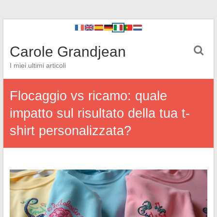
Carole Grandjean
I miei ultimi articoli
Flocaggio vs ricamo: quale
impatto sul risultato della tua t-
shirt personalizzata?