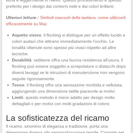
preferito per i design dai contorni netti e dai colori brillanti.
Ulteriori letture :
Simboli nascosti della tastiera: come utilizzarli
efficacemente su Mac
Aspetto visivo
: il flocking si distingue per un effetto lucido e
colori audaci che attirano immediatamente l’occhio. Le
tonalità ottenute sono spesso più vivaci rispetto ad altre
tecniche.
Durabilità
: sebbene offra una buona resistenza all’usura, il
flocking può essere soggetto a screpolature o distacchi dopo
diversi lavaggi se le istruzioni di manutenzione non vengono
seguite rigorosamente.
Tocco
: il flocking offre una sensazione morbida e vellutata,
aggiungendo una dimensione tattile piacevole ai motivi.
Limiti
: questo metodo è meno adatto per design molto
dettagliati o per motivi con molti gradazioni di colore.
La sofisticatezza del ricamo
Il ricamo, sinonimo di eleganza e tradizione, porta una
dimensione diversa alla personalizzazione tessile. Consiste nel