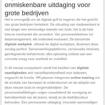
onmiskenbare uitdaging voor
grote bedrijven
Het is onmogelijk om de digitale golf te negeren die het gezicht
van grote bedrijven hertekent. De uitrusting van medewerkers is
niet langer een eenvoudige kwestie van tools; het is de hele
interne mechaniek die verandert. Van personeelsbeheer tot
datamanagement, elk onderdeel evolueert. De beroemde
digitale werkplek
, oftewel de digital workplace, illustreert deze
omslag perfect. Samenwerkingsplatforms, vernieuwde intranets,
geïntegreerde beheertools: elke oplossing voldoet aan een
concrete vraag naar snelheid en mobiliteit.
In dit nieuwe ecosysteem wordt het bezitten van
digitale
vaardigheden
een vanzelfsprekendheid voor iedereen,
ongeacht de functie. HR-plannen integreren
online training
om
de evolutie van beroepen te ondersteunen en de adoptie van
deze nieuwe tools te vergemakkelijken. De
personeelsafdelingen volgen nauwlettend de voortgang en
betrokkenheid van de teams, terwijl ze de bedrijfscultuur
behouden. Een permanente uitdaging: innovatie aanmoedigen