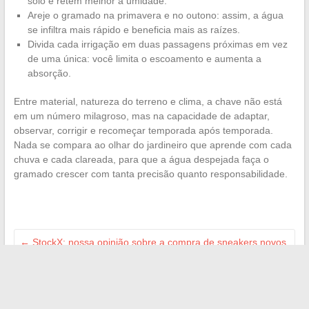
solo e retêm melhor a umidade.
Areje o gramado na primavera e no outono: assim, a água
se infiltra mais rápido e beneficia mais as raízes.
Divida cada irrigação em duas passagens próximas em vez
de uma única: você limita o escoamento e aumenta a
absorção.
Entre material, natureza do terreno e clima, a chave não está
em um número milagroso, mas na capacidade de adaptar,
observar, corrigir e recomeçar temporada após temporada.
Nada se compara ao olhar do jardineiro que aprende com cada
chuva e cada clareada, para que a água despejada faça o
gramado crescer com tanta precisão quanto responsabilidade.
←
StockX: nossa opinião sobre a compra de sneakers novos
ou usados com segurança
Dicas práticas para gerenciar melhor seu dinheiro e melhorar
suas finanças pessoais
→