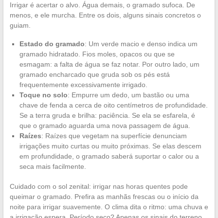
Irrigar é acertar o alvo. Água demais, o gramado sufoca. De
menos, e ele murcha. Entre os dois, alguns sinais concretos o
guiam.
Estado do gramado
: Um verde macio e denso indica um
gramado hidratado. Fios moles, opacos ou que se
esmagam: a falta de água se faz notar. Por outro lado, um
gramado encharcado que gruda sob os pés está
frequentemente excessivamente irrigado.
Toque no solo
: Empurre um dedo, um bastão ou uma
chave de fenda a cerca de oito centímetros de profundidade.
Se a terra gruda e brilha: paciência. Se ela se esfarela, é
que o gramado aguarda uma nova passagem de água.
Raízes
: Raízes que vegetam na superfície denunciam
irrigações muito curtas ou muito próximas. Se elas descem
em profundidade, o gramado saberá suportar o calor ou a
seca mais facilmente.
Cuidado com o sol zenital: irrigar nas horas quentes pode
queimar o gramado. Prefira as manhãs frescas ou o início da
noite para irrigar suavemente. O clima dita o ritmo: uma chuva e
a irrigação espera. Período seco? Apenas os sinais do terreno