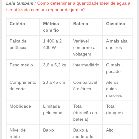
Leia também :
Como determinar a quantidade ideal de água a
ser utilizada com um regador de jardim?
Critério
Elétrica
Bateria
Gasolina
com fio
Faixa de
1 400 a 2
Variável
A mais alta
potência
400 W
conforme a
das três
voltagem
Peso médio
3,6 a 5,2 kg
Intermediário
O mais
pesado
Comprimento
20 a 45 cm
Comparável
Até os
de corte
à elétrica
guias
maiores
Mobilidade
Limitada
Total
Total
pelo cabo
(duração da
(tanque)
bateria)
Nível de
Baixo
Baixo a
Alto
ruído
moderado